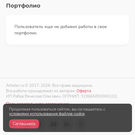
Портфолио
Пользователь еще не добавил работы в свое
портфолио.
Artister.ru © 2017-2026. Все права защищены.
Все работы принадлежат их авторам.
Оферта
.
ИП Рябов Вячеслав Олегович. ОГРНИП: 319665800005102.
Пользовательское соглашение
Продолжая пользоваться сайтом, вы соглашаетесь с
Политика конфиденциальности
условиями использования файлов cookie
.
Соглашаюсь