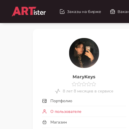
Заказы на бирже
Вака
MaryKeys
8 лет 8 месяцев в сервисе
Портфолио
О пользователе
Магазин