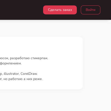
Сделать заказ
Войти
росок, разработаю стикерпак.
оформлением.
llustrator, CorelDraw.
r, но работаю а них реже.