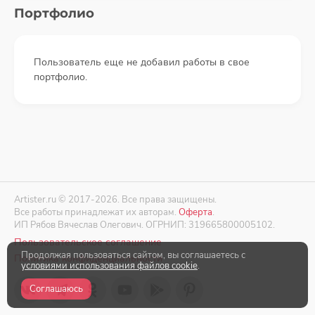
Портфолио
Пользователь еще не добавил работы в свое
портфолио.
Artister.ru © 2017-2026. Все права защищены.
Все работы принадлежат их авторам.
Оферта
.
ИП Рябов Вячеслав Олегович. ОГРНИП: 319665800005102.
Пользовательское соглашение
Продолжая пользоваться сайтом, вы соглашаетесь с
Политика конфиденциальности
условиями использования файлов cookie
.
Соглашаюсь