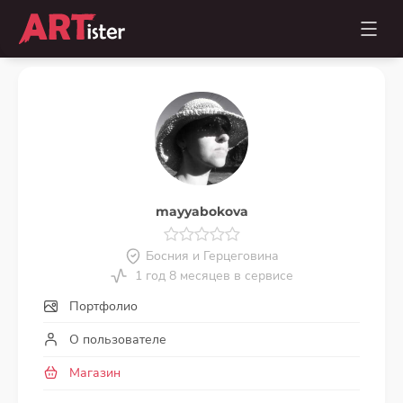
mayyabokova
Босния и Герцеговина
1 год 8 месяцев в сервисе
Портфолио
О пользователе
Магазин