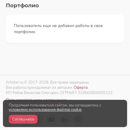
Портфолио
Пользователь еще не добавил работы в свое
портфолио.
Artister.ru © 2017-2026. Все права защищены.
Все работы принадлежат их авторам.
Оферта
.
ИП Рябов Вячеслав Олегович. ОГРНИП: 319665800005102.
Пользовательское соглашение
Продолжая пользоваться сайтом, вы соглашаетесь с
Политика конфиденциальности
условиями использования файлов cookie
.
Соглашаюсь