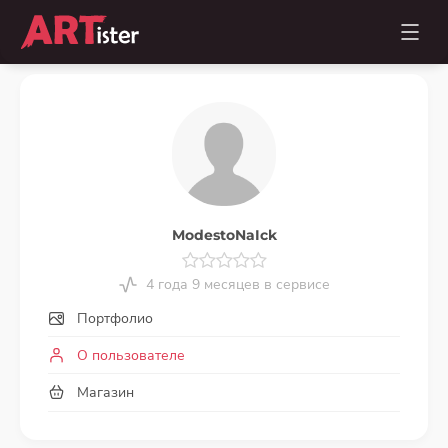
ModestoNaIck
4 года 9 месяцев в сервисе
Портфолио
О пользователе
Магазин