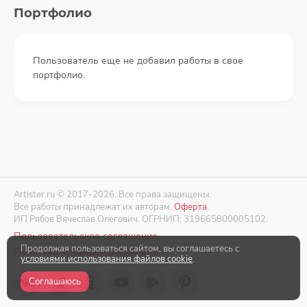
Портфолио
Пользователь еще не добавил работы в свое
портфолио.
Artister.ru © 2017-2026. Все права защищены.
Все работы принадлежат их авторам.
Оферта
.
ИП Рябов Вячеслав Олегович. ОГРНИП: 319665800005102.
Пользовательское соглашение
Продолжая пользоваться сайтом, вы соглашаетесь с
Политика конфиденциальности
условиями использования файлов cookie
.
Соглашаюсь