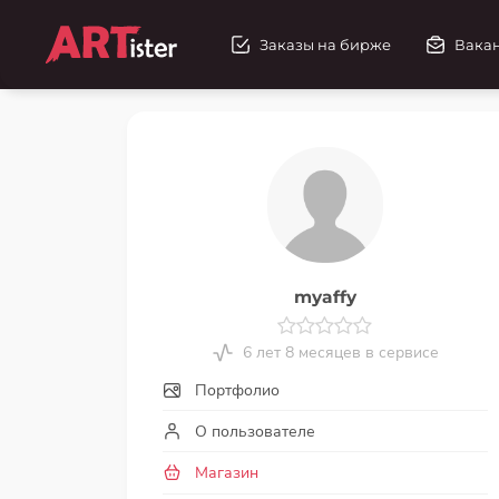
Заказы на бирже
Вака
myaffy
6 лет 8 месяцев в сервисе
Портфолио
О пользователе
Магазин