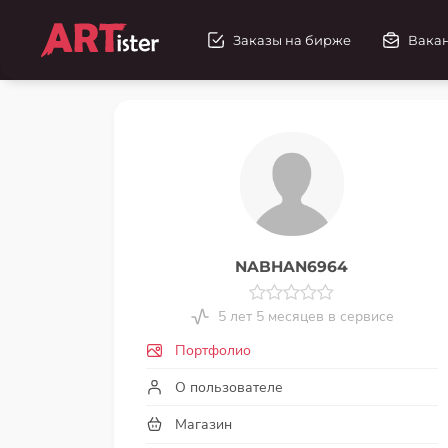
Заказы на бирже
Вака
NABHAN6964
5 лет 5 месяцев в сервисе
Портфолио
О пользователе
Магазин