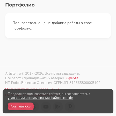
Портфолио
Пользователь еще не добавил работы в свое
портфолио.
Artister.ru © 2017-2026. Все права защищены.
Все работы принадлежат их авторам.
Оферта
.
ИП Рябов Вячеслав Олегович. ОГРНИП: 319665800005102.
Пользовательское соглашение
Продолжая пользоваться сайтом, вы соглашаетесь с
Политика конфиденциальности
условиями использования файлов cookie
.
Соглашаюсь