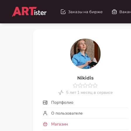
Заказы на бирже
Вака
Nikidis
5 лет 1 месяц в сервисе
Портфолио
О пользователе
Магазин