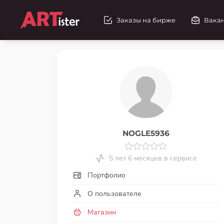
Заказы на бирже
Вака
NOGLE5936
5 лет 6 месяцев в сервисе
Портфолио
О пользователе
Магазин