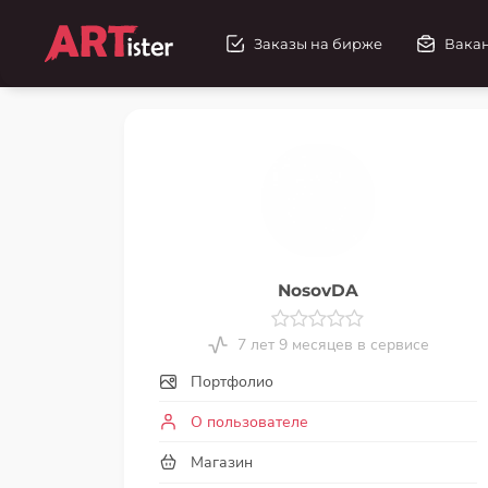
Заказы на бирже
Вака
NosovDA
7 лет 9 месяцев в сервисе
Портфолио
О пользователе
Магазин