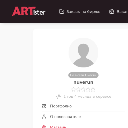
Заказы на бирже
Вака
Не в сети 1 месяц
nuverun
1 год 4 месяца в сервисе
Портфолио
О пользователе
Магазин