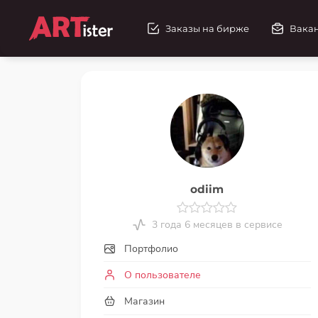
Заказы на бирже
Вака
odiim
3 года 6 месяцев в сервисе
Портфолио
О пользователе
Магазин