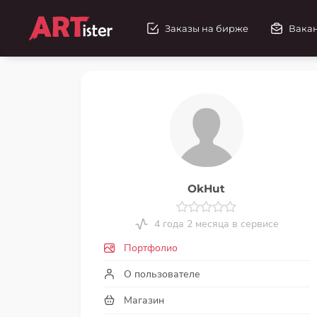
Заказы на бирже
Вака
OkHut
4 года 2 месяца в сервисе
Портфолио
О пользователе
Магазин