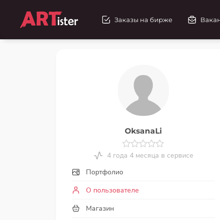
Заказы на бирже
Вака
OksanaLi
4 года 4 месяца в сервисе
Портфолио
О пользователе
Магазин