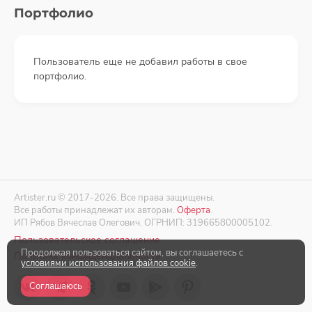
Портфолио
Пользователь еще не добавил работы в свое
портфолио.
Artister.ru © 2017-2026. Все права защищены.
Все работы принадлежат их авторам.
Оферта
.
ИП Рябов Вячеслав Олегович. ОГРНИП: 319665800005102.
Пользовательское соглашение
Продолжая пользоваться сайтом, вы соглашаетесь с
Политика конфиденциальности
условиями использования файлов cookie
.
Соглашаюсь