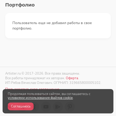
Портфолио
Пользователь еще не добавил работы в свое
портфолио.
Artister.ru © 2017-2026. Все права защищены.
Все работы принадлежат их авторам.
Оферта
.
ИП Рябов Вячеслав Олегович. ОГРНИП: 319665800005102.
Пользовательское соглашение
Продолжая пользоваться сайтом, вы соглашаетесь с
Политика конфиденциальности
условиями использования файлов cookie
.
Соглашаюсь