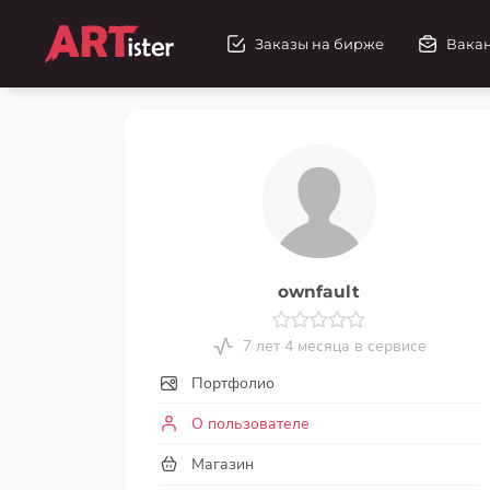
Заказы на бирже
Вака
ownfault
7 лет 4 месяца в сервисе
Портфолио
О пользователе
Магазин