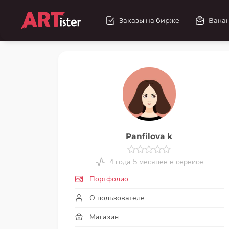
Заказы на бирже
Вака
Panfilova k
4 года 5 месяцев в сервисе
Портфолио
О пользователе
Магазин