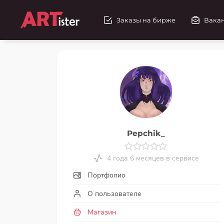
Заказы на бирже
Вака
Pepchik_
4 года 6 месяцев в сервисе
Портфолио
О пользователе
Магазин