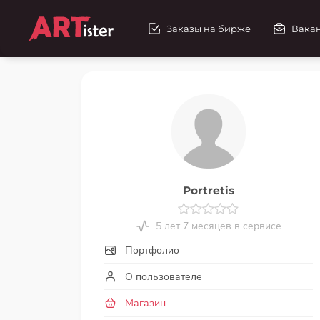
Заказы на бирже
Вака
Portretis
5 лет 7 месяцев в сервисе
Портфолио
О пользователе
Магазин