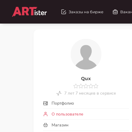
Заказы на бирже
Вака
Qux
7 лет 7 месяцев в сервисе
Портфолио
О пользователе
Магазин