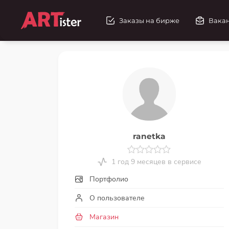
Заказы на бирже
Вака
ranetka
1 год 9 месяцев в сервисе
Портфолио
О пользователе
Магазин