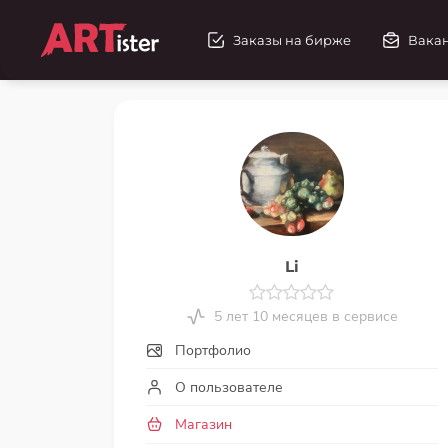
Заказы на бирже
Вака
Li
5 лет 10 месяцев в сервисе
Портфолио
О пользователе
Магазин