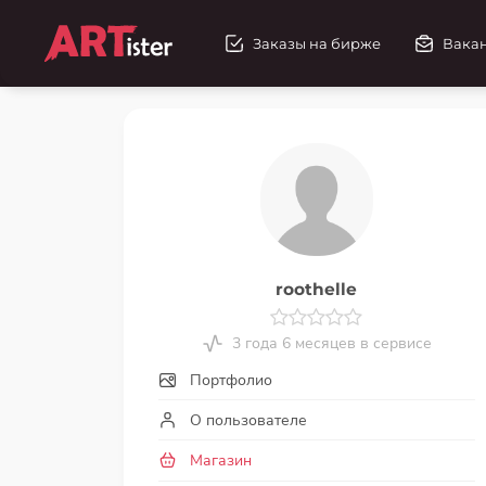
Заказы на бирже
Вака
roothelle
3 года 6 месяцев в сервисе
Портфолио
О пользователе
Магазин