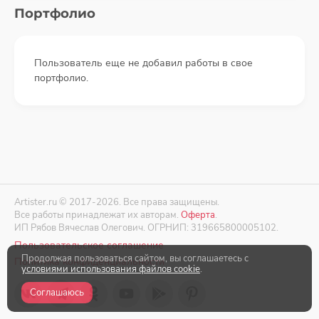
Портфолио
Пользователь еще не добавил работы в свое
портфолио.
Artister.ru © 2017-2026. Все права защищены.
Все работы принадлежат их авторам.
Оферта
.
ИП Рябов Вячеслав Олегович. ОГРНИП: 319665800005102.
Пользовательское соглашение
Продолжая пользоваться сайтом, вы соглашаетесь с
Политика конфиденциальности
условиями использования файлов cookie
.
Соглашаюсь