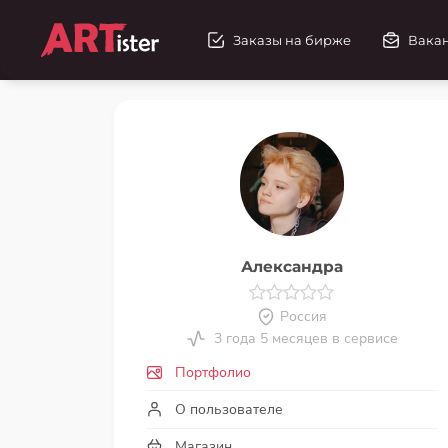
Заказы на бирже
Вака
Александра
Россия
3 года 5 месяцев в сервисе
Портфолио
О пользователе
Магазин