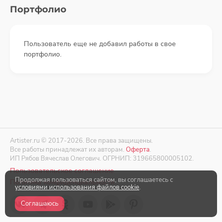
Портфолио
Пользователь еще не добавил работы в свое
портфолио.
Artister.ru © 2017-2026. Все права защищены.
Все работы принадлежат их авторам.
Оферта
.
ИП Рябов Вячеслав Олегович. ОГРНИП: 319665800005102.
Пользовательское соглашение
Продолжая пользоваться сайтом, вы соглашаетесь с
Политика конфиденциальности
условиями использования файлов cookie
.
Соглашаюсь