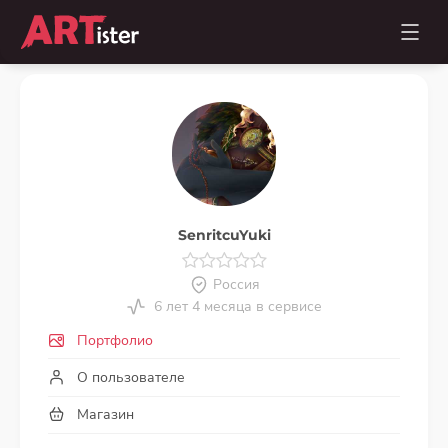
SenritcuYuki
Россия
6 лет 4 месяца в сервисе
Портфолио
О пользователе
Магазин