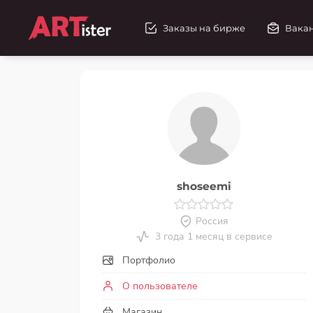
Заказы на бирже
Вака
shoseemi
Россия
3 года 1 месяц в сервисе
Портфолио
О пользователе
Магазин