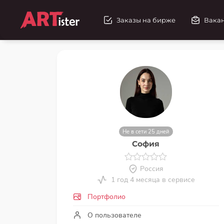
Заказы на бирже
Вака
Не в сети 25 дней
София
Россия
1 год 4 месяца в сервисе
Портфолио
О пользователе