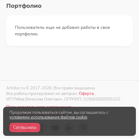
Портфолио
Пользователь еще не добавил работы в свое
портфолио.
Artister.ru © 2017-2026. Все права защищены.
Все работы принадлежат их авторам.
Оферта
.
ИП Рябов Вячеслав Олегович. ОГРНИП: 319665800005102.
Пользовательское соглашение
Продолжая пользоваться сайтом, вы соглашаетесь с
Политика конфиденциальности
условиями использования файлов cookie
.
Соглашаюсь