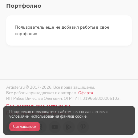
Портфолио
Пользователь еще не добавил работы в свое
портфолио.
Artister.ru © 2017-2026. Все права защищены.
Все работы принадлежат их авторам.
Оферта
.
ИП Рябов Вячеслав Олегович. ОГРНИП: 319665800005102.
Пользовательское соглашение
Продолжая пользоваться сайтом, вы соглашаетесь с
Политика конфиденциальности
условиями использования файлов cookie
.
Соглашаюсь