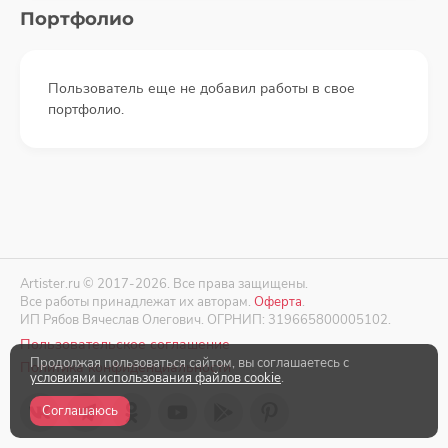
Портфолио
Пользователь еще не добавил работы в свое
портфолио.
Artister.ru © 2017-2026. Все права защищены.
Все работы принадлежат их авторам.
Оферта
.
ИП Рябов Вячеслав Олегович. ОГРНИП: 319665800005102.
Пользовательское соглашение
Продолжая пользоваться сайтом, вы соглашаетесь с
Политика конфиденциальности
условиями использования файлов cookie
.
Соглашаюсь