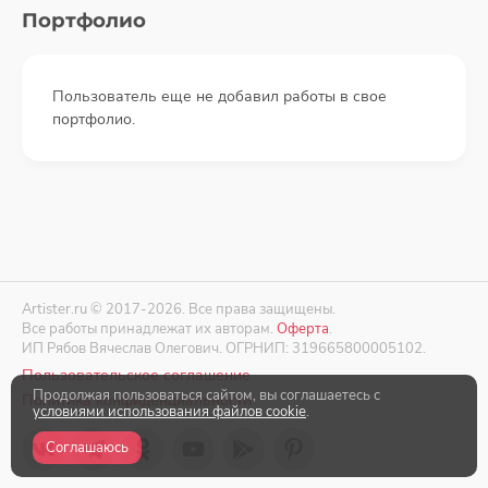
Портфолио
Пользователь еще не добавил работы в свое
портфолио.
Artister.ru © 2017-2026. Все права защищены.
Все работы принадлежат их авторам.
Оферта
.
ИП Рябов Вячеслав Олегович. ОГРНИП: 319665800005102.
Пользовательское соглашение
Продолжая пользоваться сайтом, вы соглашаетесь с
Политика конфиденциальности
условиями использования файлов cookie
.
Соглашаюсь