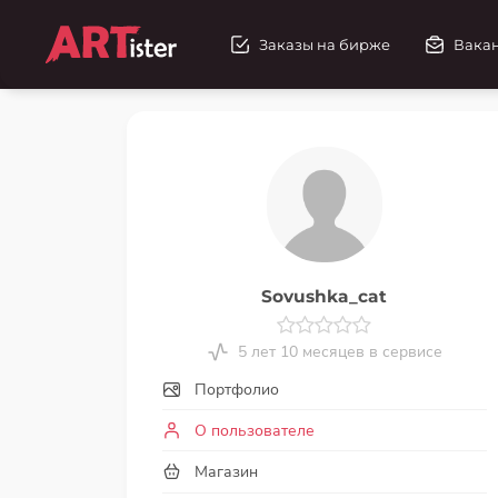
Заказы на бирже
Вака
Sovushka_cat
5 лет 10 месяцев в сервисе
Портфолио
О пользователе
Магазин