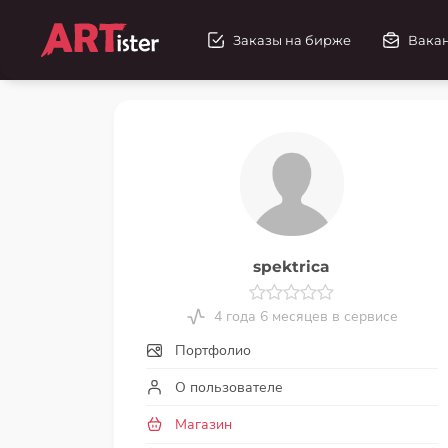
Заказы на бирже
Вака
spektrica
4 года 6 месяцев в сервисе
Портфолио
О пользователе
Магазин