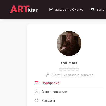
Заказы на бирже
Вака
spiiic.art
5 лет 6 месяцев в сервисе
Портфолио
О пользователе
Магазин