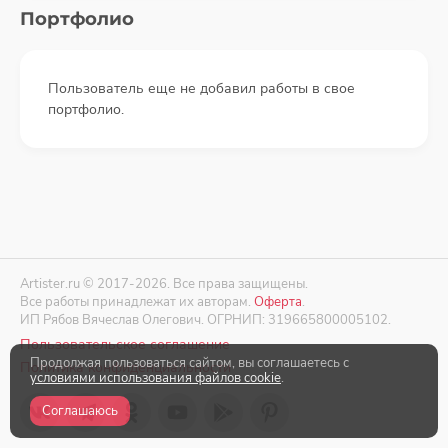
Портфолио
Пользователь еще не добавил работы в свое
портфолио.
Artister.ru © 2017-2026. Все права защищены.
Все работы принадлежат их авторам.
Оферта
.
ИП Рябов Вячеслав Олегович. ОГРНИП: 319665800005102.
Пользовательское соглашение
Продолжая пользоваться сайтом, вы соглашаетесь с
Политика конфиденциальности
условиями использования файлов cookie
.
Соглашаюсь