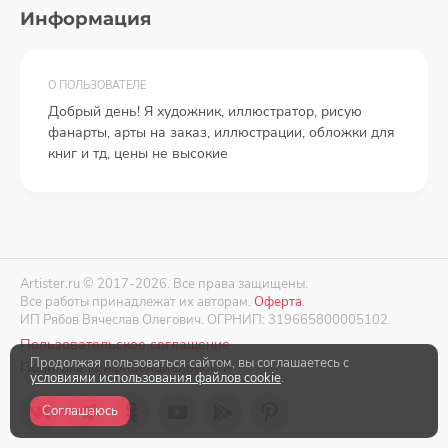
Информация
О ПОЛЬЗОВАТЕЛЕ
Добрый день! Я художник, иллюстратор, рисую
фанарты, арты на заказ, иллюстрации, обложки для
книг и тд, цены не высокие
Artister.ru © 2017-2026. Все права защищены.
Все работы принадлежат их авторам.
Оферта
.
ИП Рябов Вячеслав Олегович. ОГРНИП: 319665800005102.
Пользовательское соглашение
Продолжая пользоваться сайтом, вы соглашаетесь с
Политика конфиденциальности
условиями использования файлов cookie
.
Соглашаюсь