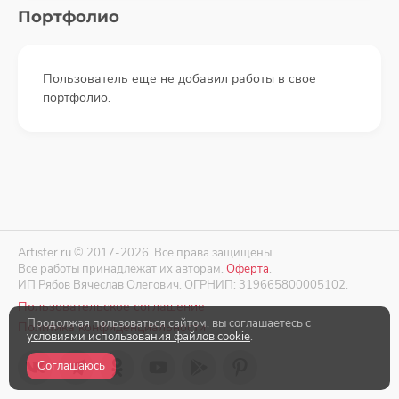
Портфолио
Пользователь еще не добавил работы в свое
портфолио.
Artister.ru © 2017-2026. Все права защищены.
Все работы принадлежат их авторам.
Оферта
.
ИП Рябов Вячеслав Олегович. ОГРНИП: 319665800005102.
Пользовательское соглашение
Продолжая пользоваться сайтом, вы соглашаетесь с
Политика конфиденциальности
условиями использования файлов cookie
.
Соглашаюсь