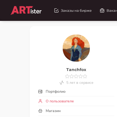
Заказы на бирже
Вака
Tanchfox
5 лет в сервисе
Портфолио
О пользователе
Магазин