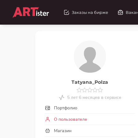
Заказы на бирже
Вака
Tatyana_Polza
5 лет 6 месяцев в сервисе
Портфолио
О пользователе
Магазин