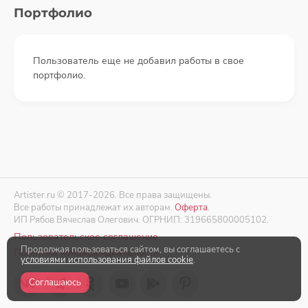
Портфолио
Пользователь еще не добавил работы в свое
портфолио.
Artister.ru © 2017-2026. Все права защищены.
Все работы принадлежат их авторам.
Оферта
.
ИП Рябов Вячеслав Олегович. ОГРНИП: 319665800005102.
Пользовательское соглашение
Продолжая пользоваться сайтом, вы соглашаетесь с
Политика конфиденциальности
условиями использования файлов cookie
.
Соглашаюсь