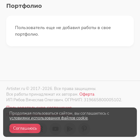
Портфолио
Пользователь еще не добавил работы в свое
портфолио.
Artister.ru © 2017-2026. Все права защищены.
Все работы принадлежат их авторам.
Оферта
.
ИП Рябов Вячеслав Олегович. ОГРНИП: 319665800005102.
Пользовательское соглашение
Продолжая пользоваться сайтом, вы соглашаетесь с
Политика конфиденциальности
условиями использования файлов cookie
.
Соглашаюсь