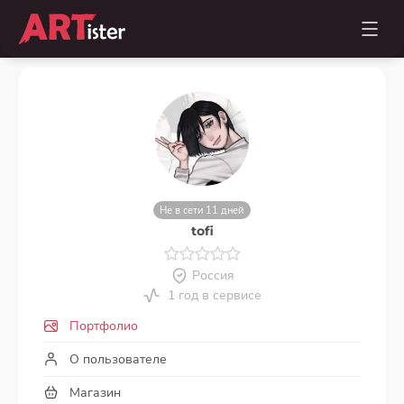
Не в сети 11 дней
tofi
Россия
1 год в сервисе
Портфолио
О пользователе
Магазин