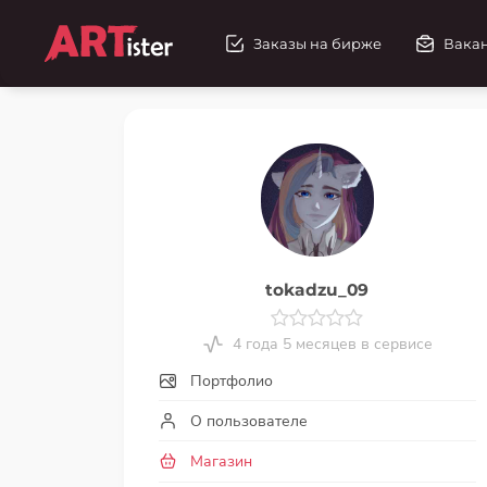
Заказы на бирже
Вака
tokadzu_09
4 года 5 месяцев в сервисе
Портфолио
О пользователе
Магазин