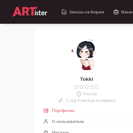
Заказы на бирже
Вака
Tokki
Россия
1 год 4 месяца в сервисе
Портфолио
О пользователе
Магазин